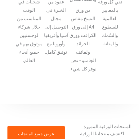
تفي كل ورقة
عقود من
شحنات في
بالمعايير
من ورق
الخبرة في
الوقت
العالمية
النسخ مقاس
مجال
المناسب من
للسطوع
A4 إلى ورق
التوصيل إلى
خلال شركاء
والسُمك
الكرافت وورق
آسيا وأفريقيا
لوجستيين
والمتانة.
الجرائد
وأوروبا مع
موثوق بهم في
ولفائف
توثيق كامل.
جميع أنحاء
الجامبو - نحن
العالم.
نوفر كل شيء.
French
Armenian
المنتجات الورقية المميزة
اكتشف منتجاتنا الورقية
عرض جميع المنتجات
Thai