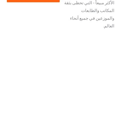
الأكثر مبيعاً - التي تحظى بثقة
Russian
المكاتب والطابعات
Frisian
والموزعين في جميع أنحاء
Esperanto
العالم.
Spanish (Dominican Republic)
Czech
Chinese (China)
Chinese (Hong Kong)
Swahili
Telugu
Friulian
Kabyle
Spanish (Spain)
Dzongkha