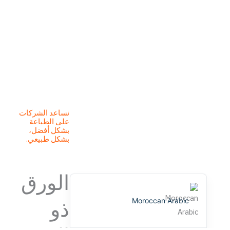
German (Switzerland)
Tibetan
Bulgarian
English (New Zealand)
English (South Africa)
Spanish (Peru)
German
نساعد الشركات
Arabic
على الطباعة
بشكل أفضل،
English (UK)
بشكل طبيعي.
English (Canada)
English (United States)
الورق
ذو
Moroccan Arabic