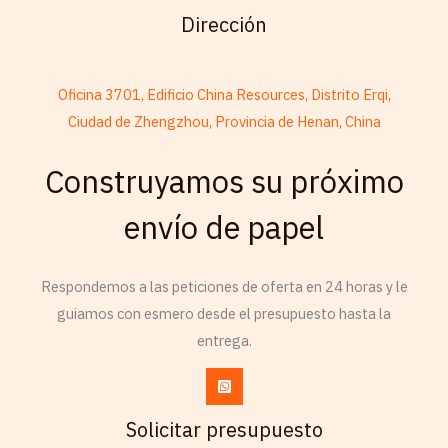
Dirección
Oficina 3701, Edificio China Resources, Distrito Erqi,
Ciudad de Zhengzhou, Provincia de Henan, China
French
Construyamos su próximo
Armenian
envío de papel
Thai
Russian
Respondemos a las peticiones de oferta en 24 horas y le
Frisian
guiamos con esmero desde el presupuesto hasta la
Esperanto
entrega.
Czech
Chinese (China)
Chinese (Hong Kong)
Solicitar presupuesto