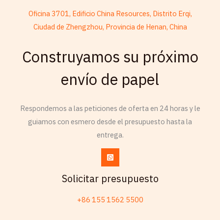
Oficina 3701, Edificio China Resources, Distrito Erqi,
Ciudad de Zhengzhou, Provincia de Henan, China
French
Construyamos su próximo
Armenian
envío de papel
Thai
Russian
Respondemos a las peticiones de oferta en 24 horas y le
Frisian
guiamos con esmero desde el presupuesto hasta la
Esperanto
entrega.
Czech
Chinese (China)
Chinese (Hong Kong)
Solicitar presupuesto
Swahili
+86 155 1562 5500
Telugu