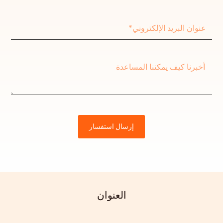
عنوان
البريد
الإلكتروني*
French
الرسالة
Armenian
Thai
Russian
Frisian
إرسال استفسار
Esperanto
Spanish (Dominican Republic)
Czech
Chinese (China)
العنوان
Chinese (Hong Kong)
Swahili