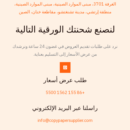
Telugu
الغرفة 3701، مبنى الموارد الصينية، مبنى الموارد الصينية،
منطقة إرتشي، مدينة تشنغتشو، مقاطعة خنان، الصين
Friulian
Kabyle
لنصنع شحنتك الورقية التالية
Spanish (Spain)
Dzongkha
نرد على طلبات تقديم العروض في غضون 24 ساعة ونرشدك
German (Switzerland)
من عرض الأسعار إلى التسليم بعناية.
Tibetan
Bulgarian
طلب عرض أسعار
English (New Zealand)
English (South Africa)
+86 155 1562 5500
Spanish (Peru)
راسلنا عبر البريد الإلكتروني
German
Arabic
info@copypapersupplier.com
English (UK)