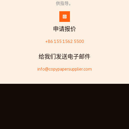
供指导。
Esperanto
Spanish (Dominican Republic)
Czech
申请报价
Chinese (Hong Kong)
+86 155 1562 5500
Swahili
Telugu
给我们发送电子邮件
Friulian
info@copypapersupplier.com
Kabyle
Spanish (Spain)
Dzongkha
German (Switzerland)
Tibetan
Bulgarian
Moroccan Arabic