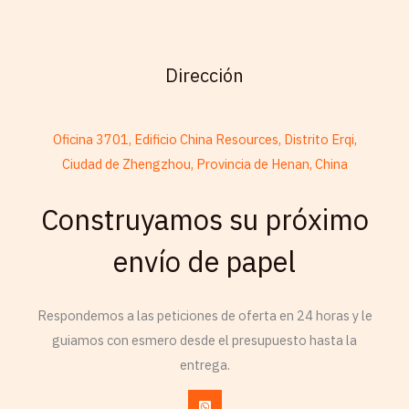
Dirección
Oficina 3701, Edificio China Resources, Distrito Erqi,
Ciudad de Zhengzhou, Provincia de Henan, China
Construyamos su próximo
French
Armenian
envío de papel
Thai
Russian
Respondemos a las peticiones de oferta en 24 horas y le
Frisian
guiamos con esmero desde el presupuesto hasta la
entrega.
Esperanto
Spanish (Dominican Republic)