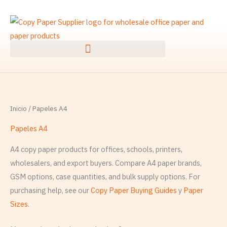
Ir
B
al
u
contenido
s
c
a
r
:
Inicio
/ Papeles A4
Papeles A4
A4 copy paper products for offices, schools, printers,
wholesalers, and export buyers. Compare A4 paper brands,
GSM options, case quantities, and bulk supply options. For
purchasing help, see our
Copy Paper Buying Guides
y
Paper
Sizes
.