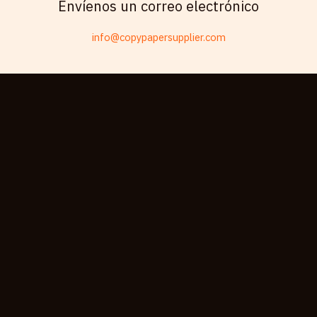
Envíenos un correo electrónico
Telugu
info@copypapersupplier.com
Friulian
Kabyle
Spanish (Spain)
Dzongkha
German (Switzerland)
Tibetan
Bulgarian
Moroccan Arabic
English (New Zealand)
English (South Africa)
German
Arabic