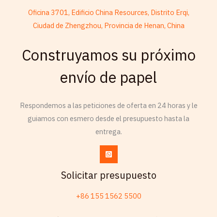
Oficina 3701, Edificio China Resources, Distrito Erqi,
Ciudad de Zhengzhou, Provincia de Henan, China
Construyamos su próximo
French
Armenian
envío de papel
Thai
Russian
Respondemos a las peticiones de oferta en 24 horas y le
guiamos con esmero desde el presupuesto hasta la
Frisian
entrega.
Esperanto
Spanish (Dominican Republic)
Czech
Solicitar presupuesto
Chinese (China)
+86 155 1562 5500
Chinese (Hong Kong)
Swahili