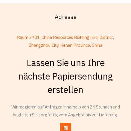
Adresse
Raum 3701, China Resources Building, Erqi District,
Zhengzhou City, Henan Province, China
Lassen Sie uns Ihre
French
nächste Papiersendung
Armenian
erstellen
Thai
Russian
Wir reagieren auf Anfragen innerhalb von 24 Stunden und
Frisian
begleiten Sie sorgfältig vom Angebot bis zur Lieferung.
Esperanto
Spanish (Dominican Republic)