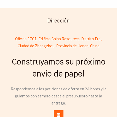
Dirección
Oficina 3701, Edificio China Resources, Distrito Erqi,
Ciudad de Zhengzhou, Provincia de Henan, China
Construyamos su próximo
French
Armenian
envío de papel
Thai
Russian
Respondemos a las peticiones de oferta en 24 horas y le
guiamos con esmero desde el presupuesto hasta la
Frisian
entrega.
Esperanto
Spanish (Dominican Republic)