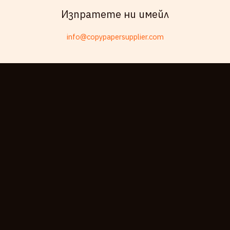
Swahili
Изпратете ни имейл
Telugu
info@copypapersupplier.com
Friulian
Kabyle
Spanish (Spain)
Dzongkha
German (Switzerland)
Tibetan
Moroccan Arabic
English (New Zealand)
English (South Africa)
Spanish (Peru)
German
Arabic