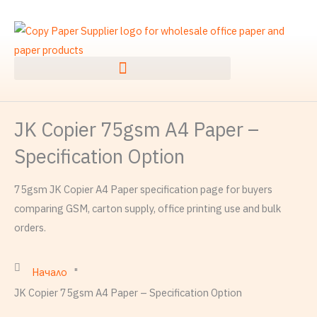
Преминаване
към
съдържанието
JK Copier 75gsm A4 Paper –
Specification Option
75gsm JK Copier A4 Paper specification page for buyers
comparing GSM, carton supply, office printing use and bulk
orders.
Начало
"
JK Copier 75gsm A4 Paper – Specification Option