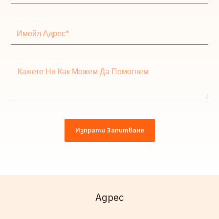
Имейл
адрес*
Съобщение
Изпрати Запитване
Адрес