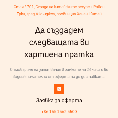
Стая 3701, Сграда на китайските ресурси, Район
Ерки, град Джънджоу, провинция Хенан, Китай
Да създадем
French
следващата ви
Armenian
хартиена пратка
Thai
Russian
Отговаряме на запитвания в рамките на 24 часа и ви
Frisian
водим внимателно от офертата до доставката.
Esperanto
Spanish (Dominican Republic)
Czech
Заявка за оферта
Chinese (China)
+86 155 1562 5500
Chinese (Hong Kong)