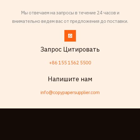
Frisian
Мы отвечаем на запросы в течение 24 часов и
Esperanto
внимательно ведем вас от предложения до поставки.
Spanish (Dominican Republic)
Czech
Chinese (China)
Запрос Цитировать
Chinese (Hong Kong)
+86 155 1562 5500
Swahili
Telugu
Напишите нам
Friulian
info@copypapersupplier.com
Kabyle
Spanish (Spain)
Dzongkha
German (Switzerland)
Tibetan