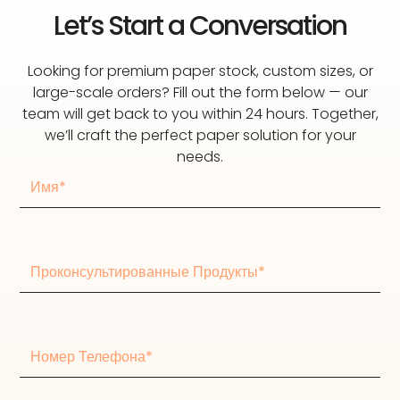
Let’s Start a Conversation
Looking for premium paper stock, custom sizes, or
large-scale orders? Fill out the form below — our
team will get back to you within 24 hours. Together,
we’ll craft the perfect paper solution for your
needs.
И
м
я
П
р
о
к
о
Н
н
о
с
м
у
е