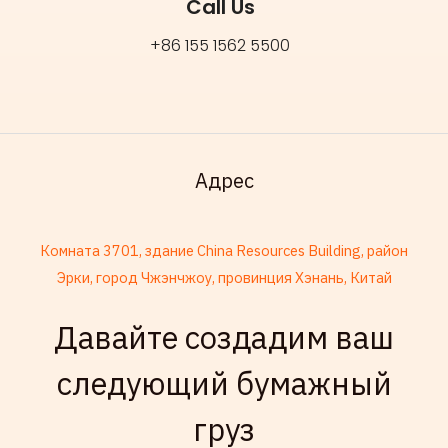
Call Us
*
+86 155 1562 5500
Адрес
Комната 3701, здание China Resources Building, район
Эрки, город Чжэнчжоу, провинция Хэнань, Китай
Давайте создадим ваш
French
следующий бумажный
Armenian
груз
Thai