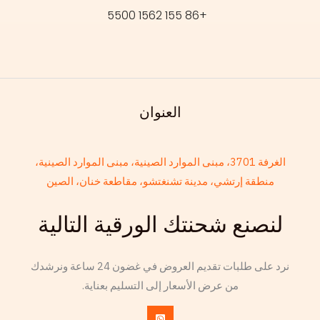
+86 155 1562 5500
العنوان
French
الغرفة 3701، مبنى الموارد الصينية، مبنى الموارد الصينية،
Armenian
منطقة إرتشي، مدينة تشنغتشو، مقاطعة خنان، الصين
Thai
لنصنع شحنتك الورقية التالية
Russian
Frisian
نرد على طلبات تقديم العروض في غضون 24 ساعة ونرشدك
Esperanto
من عرض الأسعار إلى التسليم بعناية.
Spanish (Dominican Republic)
Czech