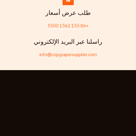
Chinese (China)
طلب عرض أسعار
Chinese (Hong Kong)
+86 155 1562 5500
Swahili
Telugu
راسلنا عبر البريد الإلكتروني
Friulian
info@copypapersupplier.com
Kabyle
Spanish (Spain)
Dzongkha
German (Switzerland)
Tibetan
Bulgarian
Moroccan Arabic
English (New Zealand)