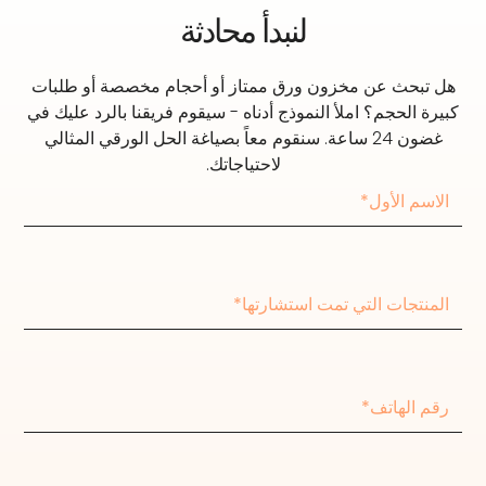
لنبدأ محادثة
هل تبحث عن مخزون ورق ممتاز أو أحجام مخصصة أو طلبات
كبيرة الحجم؟ املأ النموذج أدناه - سيقوم فريقنا بالرد عليك في
غضون 24 ساعة. سنقوم معاً بصياغة الحل الورقي المثالي
لاحتياجاتك.
ا
ل
ا
س
م
ا
ا
ل
ل
م
أ
ن
و
ت
ل
ر
ج
ق
ا
م
ت
ا
ا
ل
ل